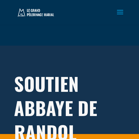
Warning
: Constant WP_CRON_LOCK_TIMEOUT already defined in
/htdocs/wp-config.php
on line
102
SOUTIEN
ABBAYE DE
RANDOL