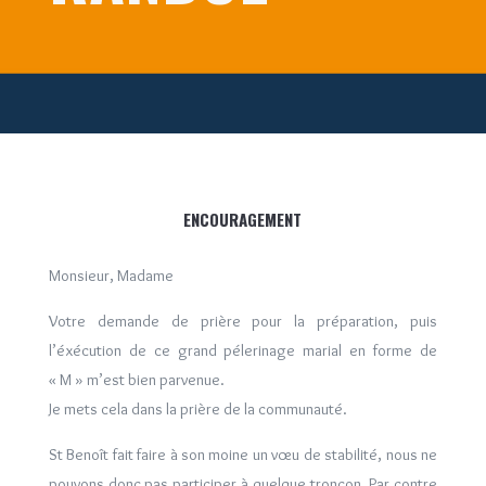
ENCOURAGEMENT
Monsieur, Madame
Votre demande de prière pour la préparation, puis
l’éxécution de ce grand pélerinage marial en forme de
« M » m’est bien parvenue.
Je mets cela dans la prière de la communauté.
St Benoît fait faire à son moine un vœu de stabilité, nous ne
pouvons donc pas participer à quelque tronçon. Par contre