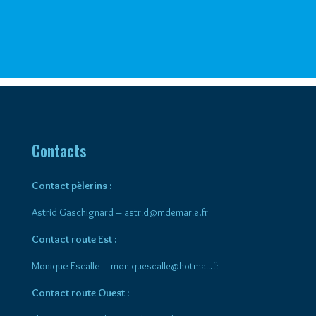
Contacts
Contact pèlerins :
Astrid Gaschignard –
astrid@mdemarie.fr
Contact route Est :
Monique Escalle –
moniquescalle@hotmail.fr
Contact route Ouest :