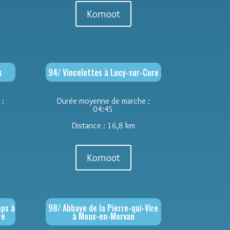
Komoot
s
94/ Vincelottes à Lucy-sur-Cure
 :
Durée moyenne de marche :
04:45
Distance : 16,8 km
Komoot
ps à
98/ Abbaye de la Pierre-qui-Vire
re
à Moux-en-Morvan