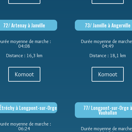
72/ Artenay à Janville
73/ Janville à Angerville
urée moyenne de marche :
Durée moyenne de marche
04:08
04:49
Distance : 16,3 km
Distance : 18,1 km
Komoot
Komoot
Étréchy à Longpont-sur-Orge
77/ Longpont-sur-Orge 
Vauhallan
urée moyenne de marche :
06:24
Durée moyenne de marche