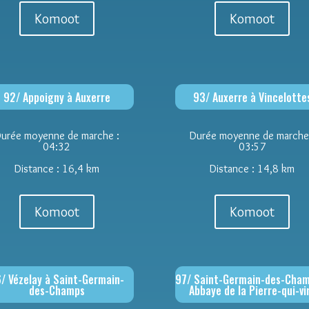
Komoot
Komoot
92/ Appoigny à Auxerre
93/ Auxerre à Vincelotte
urée moyenne de marche :
Durée moyenne de marche
04:32
03:57
Distance : 16,4 km
Distance : 14,8 km
Komoot
Komoot
/ Vézelay à Saint-Germain-
97/ Saint-Germain-des-Cham
des-Champs
Abbaye de la Pierre-qui-vi