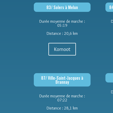
83/ Solers à Melun
84
Durée moyenne de marche :
D
05:19
Distance : 20,6 km
Komoot
87/ Ville-Saint-Jacques à
Brannay
D
Durée moyenne de marche :
07:22
Distance : 28,1 km