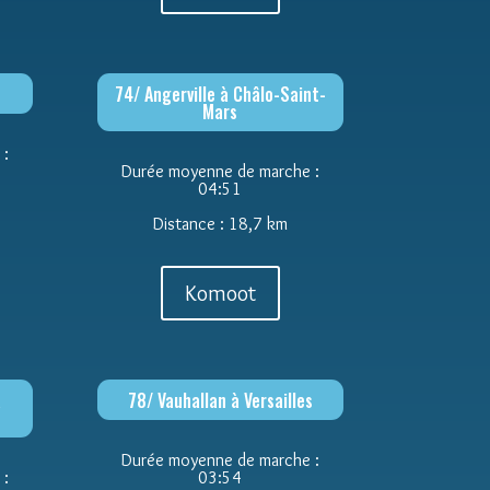
74/ Angerville à Châlo-Saint-
Mars
 :
Durée moyenne de marche :
04:51
Distance : 18,7 km
Komoot
à
78/ Vauhallan à Versailles
Durée moyenne de marche :
 :
03:54