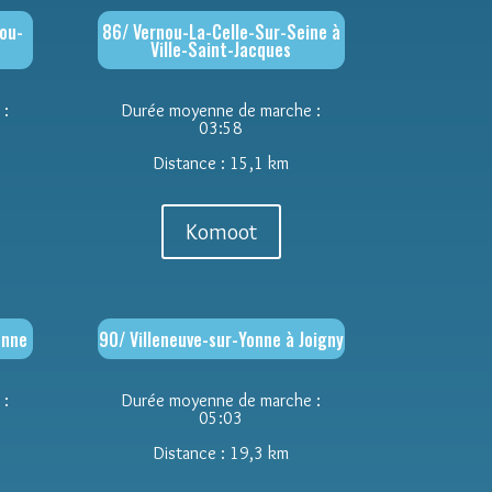
nou-
86/ Vernou-La-Celle-Sur-Seine à
Ville-Saint-Jacques
 :
Durée moyenne de marche :
03:58
Distance : 15,1 km
Komoot
onne
90/ Villeneuve-sur-Yonne à Joigny
 :
Durée moyenne de marche :
05:03
Distance : 19,3 km