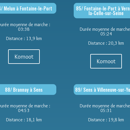
/ Melun à Fontaine-le-Port
85/ Fontaine-le-Port à Ver
la-Celle-sur-Seine
urée moyenne de marche :
03:38
Durée moyenne de marche
05:24
Distance : 13,9 km
Distance : 20,3 km
Komoot
Komoot
88/ Brannay à Sens
89/ Sens à Villeneuve-sur-Y
urée moyenne de marche :
Durée moyenne de marche
04:53
05:31
Distance : 18,1 km
Distance : 19,8 km