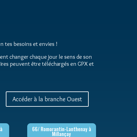
n tes besoins et envies !
ement changer chaque jour le sens de son
raires peuvent être téléchargés en GPX et
Accéder à la branche Ouest
 à
66/ Romorantin-Lanthenay à
Millançay