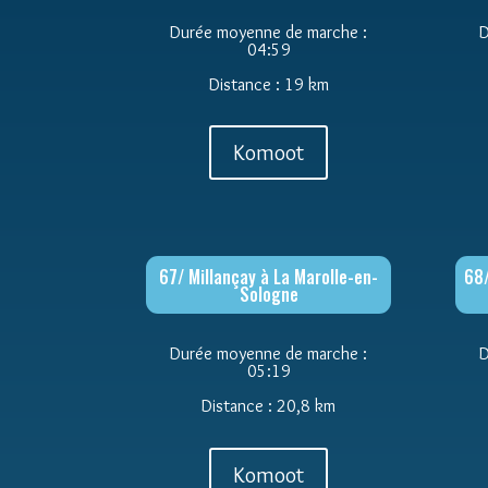
Durée moyenne de marche :
D
04:59
Distance : 19 km
Komoot
67/ Millançay à La Marolle-en-
68/
Sologne
Durée moyenne de marche :
D
05:19
Distance : 20,8 km
Komoot