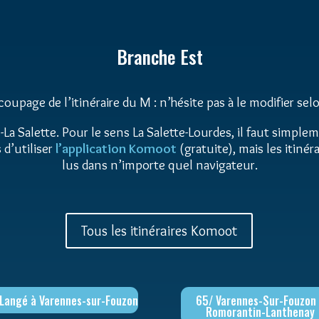
Branche Est
upage de l’itinéraire du M : n’hésite pas à le modifier selo
La Salette. Pour le sens La Salette-Lourdes, il faut simpl
d’utiliser
l’application Komoot
(gratuite), mais les itiné
lus dans n’importe quel navigateur.
Tous les itinéraires Komoot
Langé à Varennes-sur-Fouzon
65/ Varennes-Sur-Fouzon
Romorantin-Lanthenay