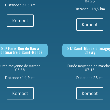
04:56
Distance : 24,3 km
Distance : 18,5 km
Komoot
Komoot
80/ Paris-Rue du Bac à
81/ Saint-Mandé à Lésign
ontmartre à Saint-Mandé
Chevry
urée moyenne de marche :
Durée moyenne de marche
03:58
07:13
Distance : 14,9 km
Distance : 28 km
Komoot
Komoot