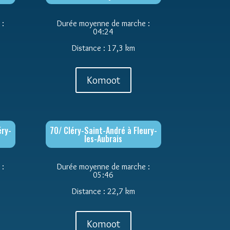
 :
Durée moyenne de marche :
04:24
Distance : 17,3 km
Komoot
éry-
70/ Cléry-Saint-André à Fleury-
les-Aubrais
 :
Durée moyenne de marche :
05:46
Distance : 22,7 km
Komoot