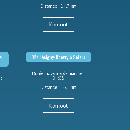
Distance : 14,7 km
Komoot
y-
82/ Lésigny-Chevry à Solers
Durée moyenne de marche :
 :
04:08
Distance : 16,1 km
Komoot