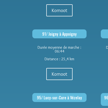
Komoot
91/ Joigny à Appoigny
Durée moyenne de marche :
D
06:44
Distance : 25,4 km
Komoot
95/ Lucy-sur-Cure à Vézelay
96