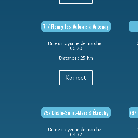
71/ Fleury-les-Aubrais à Artenay
Durée moyenne de marche :
D
06:20
Distance : 25 km
Komoot
75/ Châlo-Saint-Mars à Étréchy
76/ 
Durée moyenne de marche :
D
04:32