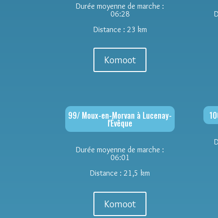
Durée moyenne de marche :
06:28
D
Distance : 23 km
Komoot
99/ Moux-en-Morvan à Lucenay-
10
l'Évêque
D
Durée moyenne de marche :
06:01
Distance : 21,5 km
Komoot