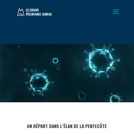
Warning
: Constant WP_CRON_LOCK_TIMEOUT already defined in
/htdocs/wp-config.php
on line
102
UN DÉPART DANS L’ÉLAN DE LA PENTECÔTE