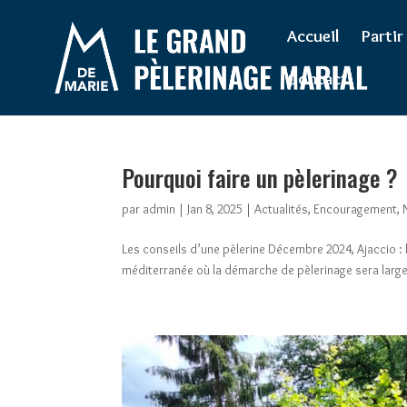
Warning
: Constant WP_CRON_LOCK_TIMEOUT already defined in
/htdocs
Accueil
Partir
Contact
Pourquoi faire un pèlerinage ?
par
admin
|
Jan 8, 2025
|
Actualités
,
Encouragement
,
Les conseils d’une pèlerine Décembre 2024, Ajaccio : l
méditerranée où la démarche de pèlerinage sera largem