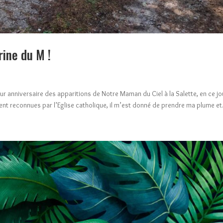
rine du M !
ur anniversaire des apparitions de Notre Maman du Ciel à la Salette, en ce jo
ent reconnues par l’Eglise catholique, il m’est donné de prendre ma plume et.