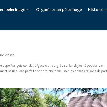
/wp-config.php
on line
102
 en pèlerinage
Organiser un pèlerinage
Histoire
Non classé
e pape François conclut à Ajaccio un congrès sur la religiosité populaire en
ent saluée. Une parfaite opportunité pour lister les bonnes raisons de parti