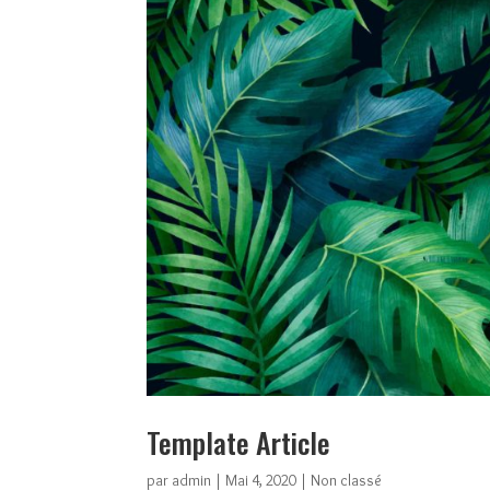
Template Article
par
admin
|
Mai 4, 2020
|
Non classé