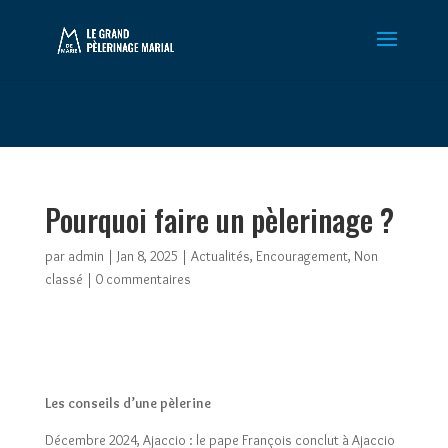
Warning
: Constant WP_CRON_LOCK_TIMEOUT already defined in
/htdocs/wp-config.php
on line
102
Pourquoi faire un pèlerinage ?
par
admin
|
Jan 8, 2025
|
Actualités
,
Encouragement
,
Non
classé
|
0 commentaires
Les conseils d’une pèlerine
Décembre 2024, Ajaccio : le pape François conclut à Ajaccio