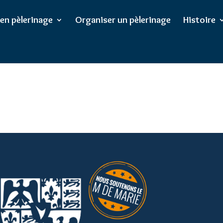
/wp-config.php
on line
102
 en pèlerinage
Organiser un pèlerinage
Histoire