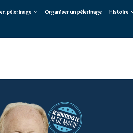
/wp-config.php
on line
102
 en pèlerinage
Organiser un pèlerinage
Histoire