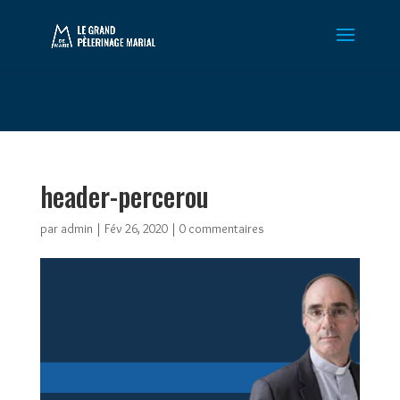
Warning
: Constant WP_CRON_LOCK_TIMEOUT already defined in
/htdocs/wp-config.php
on line
102
header-percerou
par
admin
|
Fév 26, 2020
|
0 commentaires