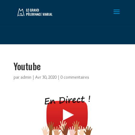
Warning
: Constant WP_CRON_LOCK_TIMEOUT already defined in
/htdocs/wp-config.php
on line
102
Youtube
par
admin
|
Avr 30, 2020
|
0 commentaires