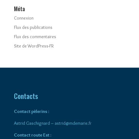
Méta
Connexion
Flux des publications
Flux des commentaires
Site de WordPress-FR
Contacts
Contact pèlerins :
Astrid Gaschignard –
astrid@mdemarie.fr
Contact route Est :