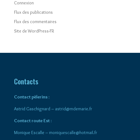
Connexion
Flux des publications
Flux des commentaires
Site de WordPress-FR
Contacts
Contact pèlerins :
Astrid Gaschignard –
astrid@mdemarie.fr
Contact route Est :
Monique Escalle –
moniquescalle@hotmail.fr