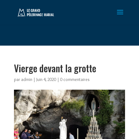
Warning
: Constant WP_CRON_LOCK_TIMEOUT already defined in
/htdocs/wp-config.php
on line
102
Vierge devant la grotte
par
admin
|
Juin 4, 2020
|
0 commentaires