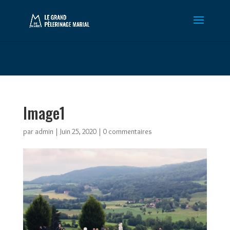
Warning
: Constant WP_CRON_LOCK_TIMEOUT already defined in
/htdocs/wp-config.php
on line
102
Image1
par
admin
|
Juin 25, 2020
|
0 commentaires