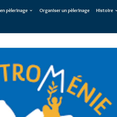
/wp-config.php
on line
102
 en pèlerinage
Organiser un pèlerinage
Histoire